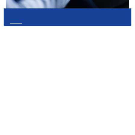
Advocacia

Trabalhista
Reconhecimentos
Análise Advocacia
Em 2026, pela décima vez, nosso escritório foi reconhecido